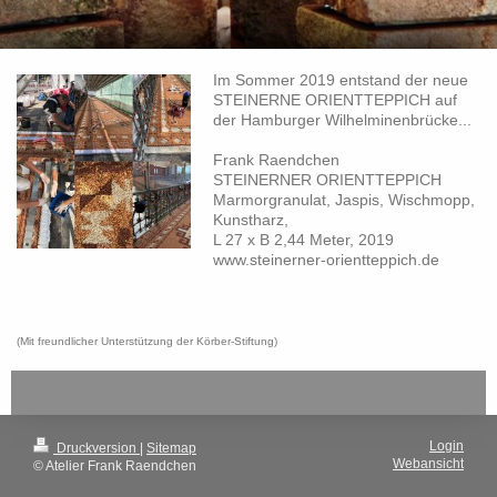
Im Sommer 2019 entstand der neue
STEINERNE ORIENTTEPPICH auf
der Hamburger Wilhelminenbrücke...
Frank Raendchen
STEINERNER ORIENTTEPPICH
Marmorgranulat, Jaspis, Wischmopp,
Kunstharz,
L 27 x B 2,44 Meter, 2019
www.steinerner-orientteppich.de
(Mit freundlicher Unterstützung der Körber-Stiftung)
Login
Druckversion
|
Sitemap
Webansicht
© Atelier Frank Raendchen